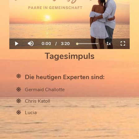
0:00
/
3:20
1x
Current
Duration
Loaded
:
Play
Mute
Playback
Fullscre
Time
100.00%
Rate
Tagesimpuls
Die heutigen Experten sind:
Germaid Challotte
Chris Katoll
Lucia