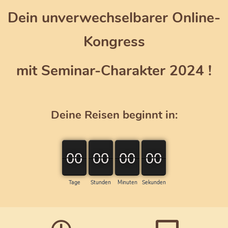
Dein unverwechselbarer Online-
Kongress
mit Seminar-Charakter 2024 !
Deine Reisen beginnt in:
00
00
00
00
00
00
00
00
00
00
00
00
Tage
Stunden
Minuten
Sekunden