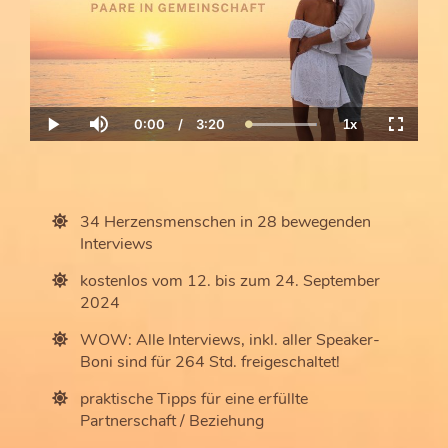
0:00
/
3:20
1x
Current
Duration
Loaded
:
Play
Mute
Playback
Fullscre
Time
100.00%
Rate
34 Herzensmenschen in 28 bewegenden
Interviews
kostenlos vom 12. bis zum 24. September
2024
WOW: Alle Interviews, inkl. aller Speaker-
Boni sind für 264 Std. freigeschaltet!
praktische Tipps für eine erfüllte
Partnerschaft / Beziehung