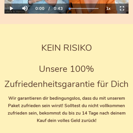
0:00
/
0:43
1x
Current
Duration
Loaded
:
Play
Mute
Playback
Fulls
Time
100.00%
Rate
KEIN RISIKO
Unsere 100%
Zufriedenheitsgarantie für Dich
Wir garantieren dir bedingungslos, dass du mit unserem
Paket zufrieden sein wirst! Solltest du nicht vollkommen
zufrieden sein, bekommst du bis zu 14 Tage nach deinem
Kauf dein volles Geld zurück!