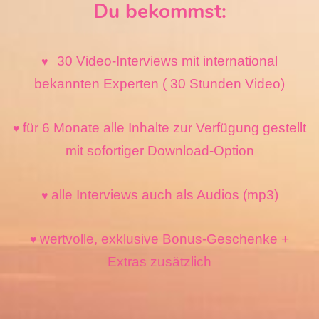
Du bekommst:
30 Video-Interviews mit international
♥
bekannten Experten ( 30 Stunden Video)
für 6 Monate alle Inhalte zur Verfügung gestellt
♥
mit sofortiger Download-Option
alle Interviews auch als Audios (mp3)
♥
wertvolle, exklusive Bonus-Geschenke +
♥
Extras zusätzlich