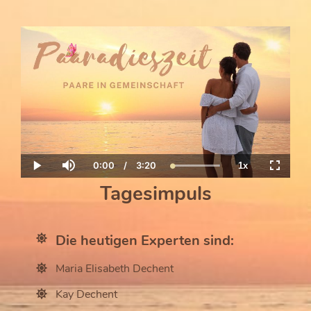
0:00
/
3:20
1x
Current
Duration
Loaded
:
Play
Mute
Playback
Fullscre
Time
100.00%
Rate
Tagesimpuls
Die heutigen Experten sind:
Maria Elisabeth Dechent
Kay Dechent