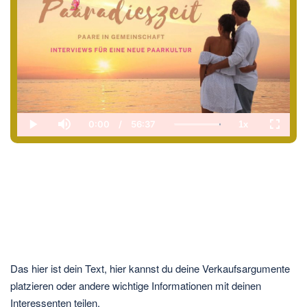
0:00
/
56:37
1x
Current
Duration
Loaded
:
Play
Mute
Playback
Fullscr
Time
100.00%
Rate
Das hier ist dein Text, hier kannst du deine Verkaufsargumente
platzieren oder andere wichtige Informationen mit deinen
Interessenten teilen.