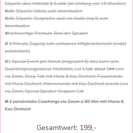
Séparée über Intimität & E.rotik (im Umfang von 15 Stunden)
❌
alle Séparée Videos zum downloaden
❌
alle Séparée-Gespräche auch als Audio (mp3) zum
downloaden
❌
hochwertige Premium-Boni der Speaker
❌
6 Monate Zugang zum exklusiven Mitgliederbereich (endet
automatisch)
❌
1 Special Event pro Monat (insgesamt 6) dies kann sein:
Quantensprungprozess-Mediation, Let´s talk about S♥♥ Live
via Zoom, Deep Talk mit Maria & Kay Dechent, Frauenrunde
mit Maria Dechent, Männerrunde mit Kay Dechent jeweils Live
via Zoom, Special Speaker Gruppen Call
❌ 2 persönliche Coachings via Zoom a`60 Min mit Maria &
Kay Dechent
Gesamtwert: 199,-