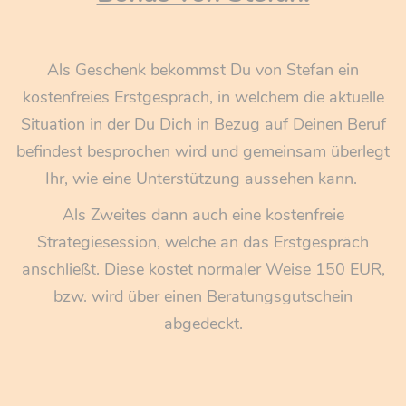
Ich liebe meine kleine Familie, bestehend aus meiner
Frau und unseren beiden Kids, mehr als alles Andere
Als Geschenk bekommst Du von Stefan ein
und ich möchte durch mein Wirken erreichen, dass
kostenfreies Erstgespräch, in welchem die aktuelle
meinen Kindern alle Türen in ihrem Leben offen stehen
und sie ein für sich erfüllendes Leben führen können!
Situation in der Du Dich in Bezug auf Deinen Beruf
befindest besprochen wird und gemeinsam überlegt
Ihr, wie eine Unterstützung aussehen kann.
Und ich liebe Dart
😃
Als Zweites dann auch eine kostenfreie
Strategiesession, welche an das Erstgespräch
anschließt. Diese kostet normaler Weise 150 EUR,
bzw. wird über einen Beratungsgutschein
abgedeckt.