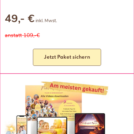
49,- €
inkl. Mwst.
anstatt 109,-€
Jetzt Paket sichern