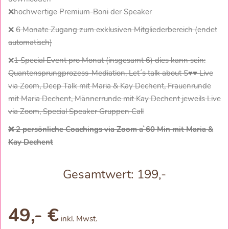
❌
hochwertige Premium-Boni der Speaker
❌
6 Monate Zugang zum exklusiven Mitgliederbereich (endet
automatisch)
❌
1 Special Event pro Monat (insgesamt 6) dies kann sein:
Quantensprungprozess-Mediation, Let´s talk about S♥♥ Live
via Zoom, Deep Talk mit Maria & Kay Dechent, Frauenrunde
mit Maria Dechent, Männerrunde mit Kay Dechent jeweils Live
via Zoom, Special Speaker Gruppen Call
❌ 2 persönliche Coachings via Zoom a`60 Min mit Maria &
Kay Dechent
Gesamtwert: 199,-
49,- €
inkl. Mwst.