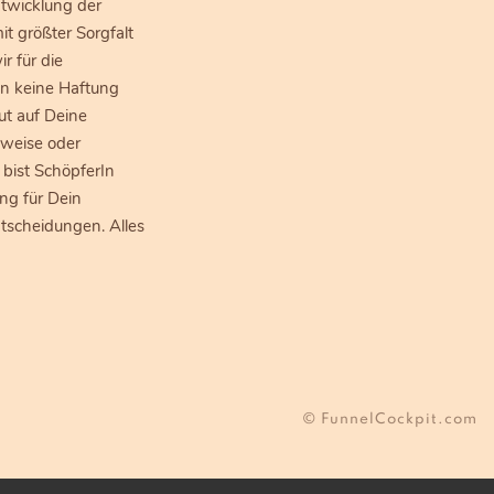
twicklung der
t größter Sorgfalt
 für die
en keine Haftung
ut auf Deine
nweise oder
 bist SchöpferIn
ng für Dein
scheidungen. Alles
© FunnelCockpit.com