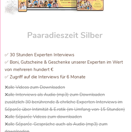
erschaffen können.
Paaradieszeit Silber
✅ 30 Stunden Experten Interviews
✅ Boni, Gutscheine & Geschenke unserer Experten im Wert
von mehreren hundert €
✅ Zugriff auf die Interviews für 6 Monate
❌
alle Videos zum Downloaden
❌
alle Interviews als Audio (mp3) zum Downloaden
zusätzlich 30 berührende & ehrliche Experten Interviews im
Séparée über Intimität & E.rotik (im Umfang von 15 Stunden)
❌
alle Séparée Videos zum downloaden
❌
alle Séparée-Gespräche auch als Audio (mp3) zum
downloaden