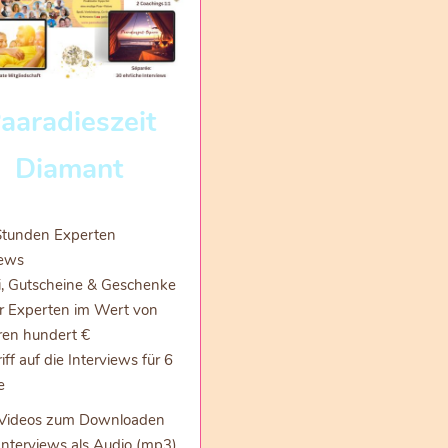
aaradieszeit
Diamant
tunden Experten
iews
, Gutscheine & Geschenke
r Experten im Wert von
en hundert €
ff auf die Interviews für 6
e
 Videos zum Downloaden
 Interviews als Audio (mp3)