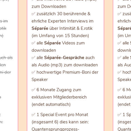
zum Downloaden
zum D
✅ zusätzlich 30 berührende &
✅ zusä
s im
ehrliche Experten Interviews im
ehrlic
otik
Séparée
über Intimität & E.rotik
Sépar
n)
(im Umfang von 15 Stunden)
(im Um
✅ alle
Séparée
Videos zum
✅ alle
downloaden
downl
uch als
✅ alle
Séparée-Gespräche
auch
✅ alle
den
als Audio (mp3) zum downloaden
als Au
i der
✅ hochwertige Premium-Boni der
✅ hoch
Speaker
Speak
✅ 6 Monate Zugang zum
✅ 6 M
h
exklusiven Mitgliederbereich
exklus
(endet automatisch)
(endet
t
✅ 1 Special Event pro Monat
✅ 1 Sp
n:
(insgesamt 6) dies kann sein:
(insge
Quantensprungprozess-
Quant