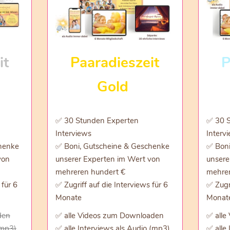
it
Paaradieszeit
P
Gold
✅ 30 Stunden Experten
✅ 30 S
Interviews
Interv
henke
✅ Boni, Gutscheine & Geschenke
✅ Boni
von
unserer Experten im Wert von
unsere
mehreren hundert €
mehrer
 für 6
✅ Zugriff auf die Interviews für 6
✅ Zugri
Monate
Monat
den
✅ alle Videos zum Downloaden
✅ alle
(mp3)
✅ alle Interviews als Audio (mp3)
✅ alle