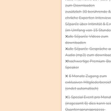
zum Downloaden
zusätzlich 30 berührende &
ehrliche Experten Interview
Séparée über Intimität & E.r
(im Umfang von 15 Stunde
❌
alle Séparée Videos zum
downloaden
❌
alle Séparée-Gespräche a
Audio (mp3) zum downloa
❌
hochwertige Premium-Bon
Speaker
❌
6 Monate Zugang zum
exklusiven Mitgliederbereic
(endet automatisch)
❌
1 Special Event pro Mona
(insgesamt 6) dies kann sei
Quantensprungprozess-