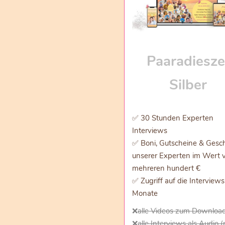
Paaradiesze
Silber
✅ 30 Stunden Experten
Interviews
✅ Boni, Gutscheine & Gesc
unserer Experten im Wert 
mehreren hundert €
✅ Zugriff auf die Interviews
Monate
❌
alle Videos zum Downloa
❌
alle Interviews als Audio 