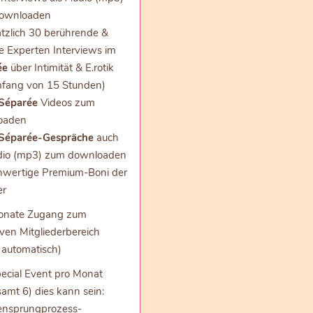
ownloaden
tzlich 30 berührende &
he Experten Interviews im
ée
über Intimität & E.rotik
fang von 15 Stunden)
Séparée
Videos zum
oaden
Séparée-Gespräche
auch
dio (mp3) zum downloaden
wertige Premium-Boni der
er
onate Zugang zum
iven Mitgliederbereich
 automatisch)
ecial Event pro Monat
samt 6) dies kann sein:
ensprungprozess-