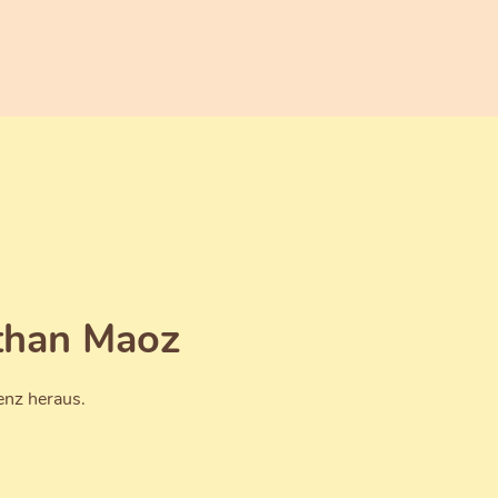
than Maoz
enz heraus.