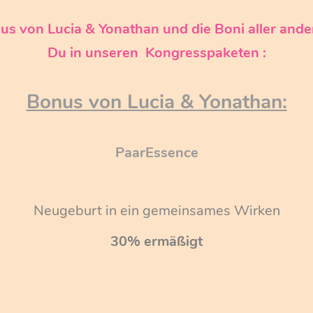
 gemeinsames Buch über diese existenzielle Heilungsodyssee un
s von Lucia & Yonathan und die Boni aller ande
len Teachings und Initiationsräume ab..
Du in unseren Kongresspaketen :
Bonus von Lucia & Yonathan:
PaarEssence
Neugeburt in ein gemeinsames Wirken
30% ermäßigt