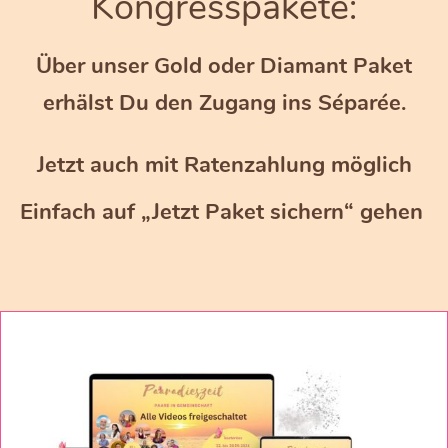
Kongresspakete:
diesen gemeinsamen Weg für mehr Lebendigkeit,
Wahrhaftigkeit und Liebe. Seine Meisterschaft hat er dort
Über unser Gold oder Diamant Paket
gefunden.
erhälst Du den Zugang ins Séparée.
Die Paaradieszeit ist ein Ergebnis des gemeinsamen
Jetzt auch mit Ratenzahlung möglich
Weges von 12 Jahren.
Einfach auf „Jetzt Paket sichern“ gehen
Kays Herzenswunsch: "Möge die Paaradieszeit eine Tür,
ein Beitrag für mehr Erfüllung und Intimität in
Partnerschaft und Beziehung sein."