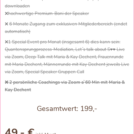
downloaden
❌
hochwertige Premium-Boni der Speaker
❌
6 Monate Zugang zum exklusiven Mitgliederbereich (endet
automatisch)
❌
1 Special Event pro Monat (insgesamt 6) dies kann sein:
Quantensprungprozess-Mediation, Let´s talk about S♥♥ Live
via Zoom, Deep Talk mit Maria & Kay Dechent, Frauenrunde
mit Maria Dechent, Männerrunde mit Kay Dechent jeweils Live
via Zoom, Special Speaker Gruppen Call
❌ 2 persönliche Coachings via Zoom a`60 Min mit Maria &
Kay Dechent
Gesamtwert: 199,-
49,- €