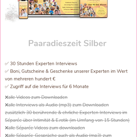
Paaradieszeit Silber
✅ 30 Stunden Experten Interviews
✅ Boni, Gutscheine & Geschenke unserer Experten im Wert
von mehreren hundert €
✅ Zugriff auf die Interviews für 6 Monate
❌
alle Videos zum Downloaden
❌
alle Interviews als Audio (mp3) zum Downloaden
zusätzlich 30 berührende & ehrliche Experten Interviews im
Séparée über Intimität & E.rotik (im Umfang von 15 Stunden)
❌
alle Séparée Videos zum downloaden
❌
alle Séparée-Gespräche auch als Audio (mp3) zum