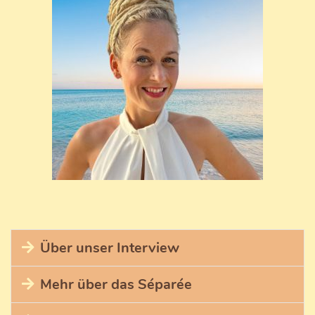
Über unser Interview
Dieses berührende Interview enthält viele praktische
Mehr über das Séparée
Tipps zu folgen Fragen:
Germaid ...