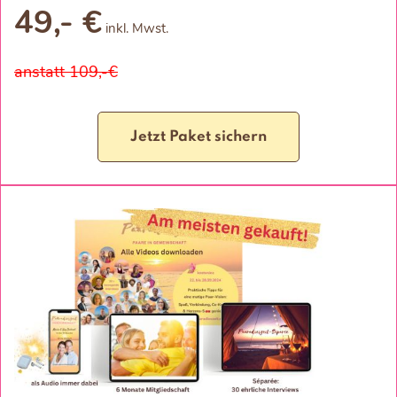
49,- €
inkl. Mwst.
anstatt 109,-€
Jetzt Paket sichern