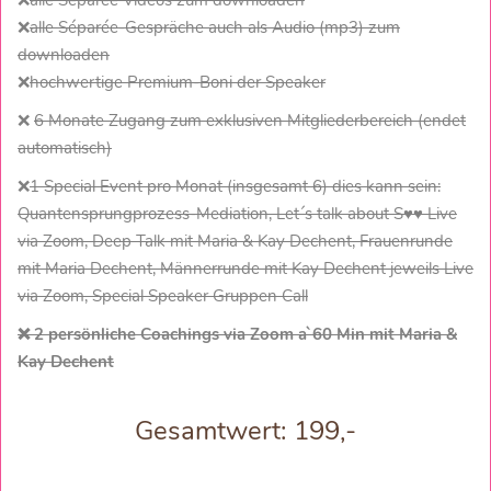
❌
alle Séparée Videos zum downloaden
❌
alle Séparée-Gespräche auch als Audio (mp3) zum
downloaden
❌
hochwertige Premium-Boni der Speaker
❌
6 Monate Zugang zum exklusiven Mitgliederbereich (endet
automatisch)
❌
1 Special Event pro Monat (insgesamt 6) dies kann sein:
Quantensprungprozess-Mediation, Let´s talk about S♥♥ Live
via Zoom, Deep Talk mit Maria & Kay Dechent, Frauenrunde
mit Maria Dechent, Männerrunde mit Kay Dechent jeweils Live
via Zoom, Special Speaker Gruppen Call
❌ 2 persönliche Coachings via Zoom a`60 Min mit Maria &
Kay Dechent
Gesamtwert: 199,-