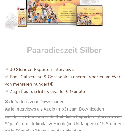
Paaradieszeit Silber
✅ 30 Stunden Experten Interviews
✅ Boni, Gutscheine & Geschenke unserer Experten im Wert
von mehreren hundert €
✅ Zugriff auf die Interviews für 6 Monate
❌
alle Videos zum Downloaden
❌
alle Interviews als Audio (mp3) zum Downloaden
zusätzlich 30 berührende & ehrliche Experten Interviews im
Séparée über Intimität & E.rotik (im Umfang von 15 Stunden)