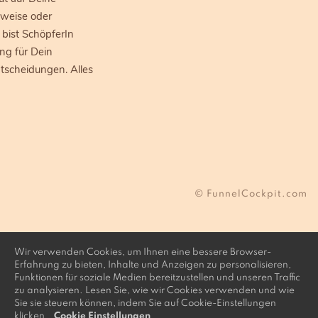
nweise oder
 bist SchöpferIn
ng für Dein
scheidungen. Alles
© FunnelCockpit.com
Wir verwenden Cookies, um Ihnen eine bessere Browser-
Erfahrung zu bieten, Inhalte und Anzeigen zu personalisieren,
Funktionen für soziale Medien bereitzustellen und unseren Traffic
zu analysieren. Lesen Sie, wie wir Cookies verwenden und wie
Sie sie steuern können, indem Sie auf Cookie-Einstellungen
klicken.
Cookie Einstellungen